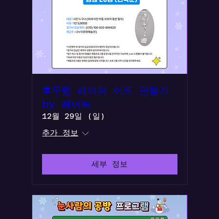
후우링 페이퍼 아트 만들기
by 해이녹
12월 29일 (일)
추가 정보
세부 정보